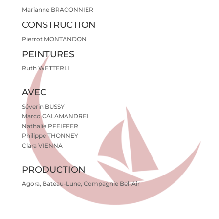
Marianne BRACONNIER
CONSTRUCTION
Pierrot MONTANDON
PEINTURES
Ruth WETTERLI
AVEC
Séverin BUSSY
Marco CALAMANDREI
Nathalie PFEIFFER
Philippe THONNEY
Clara VIENNA
PRODUCTION
Agora, Bateau-Lune, Compagnie Bel-Air