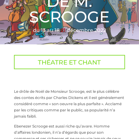
DE M.
SCROOGE
du 13 au
18
21
décembre 2022
THÉATRE ET CHANT
Le drôle de Noël de Monsieur Scrooge, est le plus célèbre
des contes écrits par Charles Dickens et il est généralement
considéré comme « son oeuvre la plus parfaite ». Acclamé
par les critiques comme par le public, sa popularité n’a
jamais faibli.
Ebenezer Scrooge est aussi riche qu’avare. Homme
d’affaires londonien, il n’a d’égards que pour son
commerce et ses richesses et ne se soucie jamais de ceux