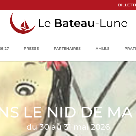
BILLETT
26|27
PRESSE
PARTENAIRES
AMI.E.S
PRAT
NS LE NID DE MA 
du 30 au 31 mai 2026