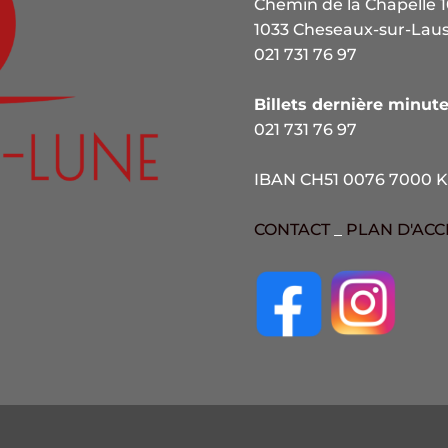
Chemin de la Chapelle 
1033 Cheseaux-sur-Lau
021 731 76 97
Billets dernière minute
021 731 76 97
IBAN CH51 0076 7000 K
CONTACT
_
PLAN D'ACC