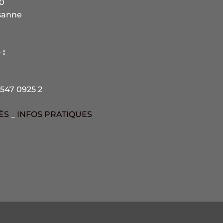
10
sanne
 :
547 0925 2
ÈS
_
INFOS PRATIQUES