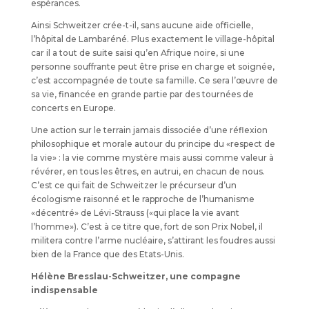
espérances.
Ainsi Schweitzer crée-t-il, sans aucune aide officielle,
l’hôpital de Lambaréné. Plus exactement le village-hôpital
car il a tout de suite saisi qu’en Afrique noire, si une
personne souffrante peut être prise en charge et soignée,
c’est accompagnée de toute sa famille. Ce sera l’œuvre de
sa vie, financée en grande partie par des tournées de
concerts en Europe.
Une action sur le terrain jamais dissociée d’une réflexion
philosophique et morale autour du principe du «respect de
la vie» : la vie comme mystère mais aussi comme valeur à
révérer, en tous les êtres, en autrui, en chacun de nous.
C’est ce qui fait de Schweitzer le précurseur d’un
écologisme raisonné et le rapproche de l’humanisme
«décentré» de Lévi-Strauss («qui place la vie avant
l’homme»). C’est à ce titre que, fort de son Prix Nobel, il
militera contre l’arme nucléaire, s’attirant les foudres aussi
bien de la France que des Etats-Unis.
Hélène Bresslau-Schweitzer, une compagne
indispensable